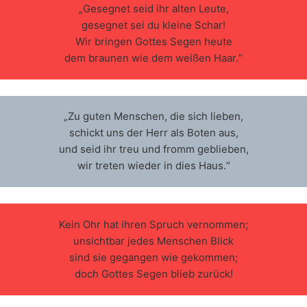
„Gesegnet seid ihr alten Leute,
gesegnet sei du kleine Schar!
Wir bringen Gottes Segen heute
dem braunen wie dem weißen Haar.“
„Zu guten Menschen, die sich lieben,
schickt uns der Herr als Boten aus,
und seid ihr treu und fromm geblieben,
wir treten wieder in dies Haus.“
Kein Ohr hat ihren Spruch vernommen;
unsichtbar jedes Menschen Blick
sind sie gegangen wie gekommen;
doch Gottes Segen blieb zurück!