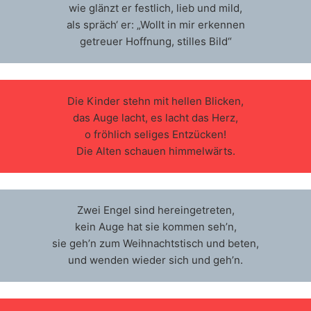
wie glänzt er festlich, lieb und mild,
als spräch‘ er: „Wollt in mir erkennen
getreuer Hoffnung, stilles Bild“
Die Kinder stehn mit hellen Blicken,
das Auge lacht, es lacht das Herz,
o fröhlich seliges Entzücken!
Die Alten schauen himmelwärts.
Zwei Engel sind hereingetreten,
kein Auge hat sie kommen seh’n,
sie geh’n zum Weihnachtstisch und beten,
und wenden wieder sich und geh’n.