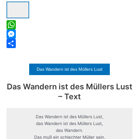
W
h
M
a
e
S
t
s
h
Das Wandern ist des Müllers Lust
s
s
a
A
e
r
Das Wandern ist des Müllers Lust
p
n
e
– Text
p
g
e
Das Wandern ist des Müllers Lust,
r
das Wandern ist des Müllers Lust,
das Wandern.
Das muß ein schlechter Müller sein,