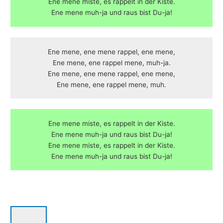
Ene mene miste, es rappelt in der Kiste.
Ene mene muh-ja und raus bist Du-ja!
Ene mene, ene mene rappel, ene mene,
Ene mene, ene rappel mene, muh-ja.
Ene mene, ene mene rappel, ene mene,
Ene mene, ene rappel mene, muh.
Ene mene miste, es rappelt in der Kiste.
Ene mene muh-ja und raus bist Du-ja!
Ene mene miste, es rappelt in der Kiste.
Ene mene muh-ja und raus bist Du-ja!