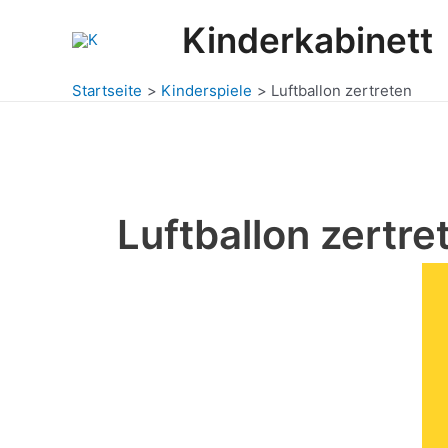
Zum
Post
Kinderkabinett
Inhalt
navigation
springen
Startseite
Kinderspiele
Luftballon zertreten
Luftballon zertre