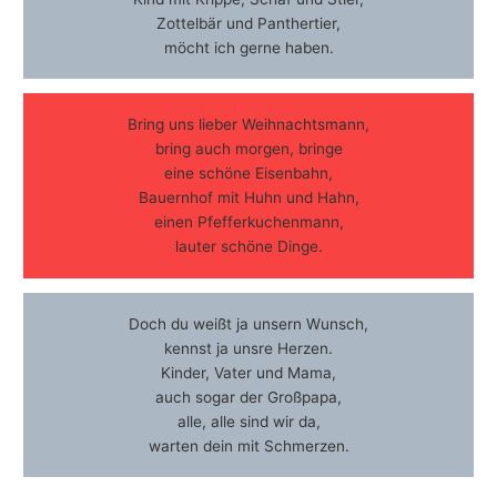
Zottelbär und Panthertier,
möcht ich gerne haben.
Bring uns lieber Weihnachtsmann,
bring auch morgen, bringe
eine schöne Eisenbahn,
Bauernhof mit Huhn und Hahn,
einen Pfefferkuchenmann,
lauter schöne Dinge.
Doch du weißt ja unsern Wunsch,
kennst ja unsre Herzen.
Kinder, Vater und Mama,
auch sogar der Großpapa,
alle, alle sind wir da,
warten dein mit Schmerzen.