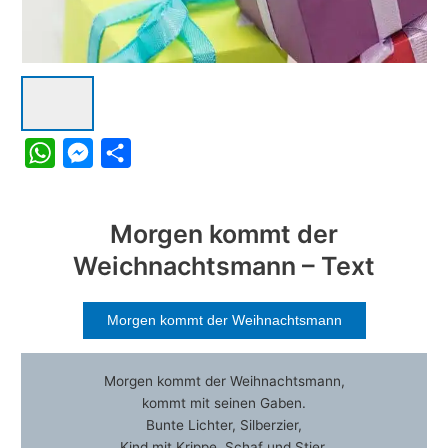
W
M
S
h
e
h
Morgen kommt der
a
s
a
Weichnachtsmann – Text
t
s
r
s
e
e
Morgen kommt der Weihnachtsmann
A
n
p
g
Morgen kommt der Weihnachtsmann,
p
e
kommt mit seinen Gaben.
r
Bunte Lichter, Silberzier,
Kind mit Krippe, Schaf und Stier,