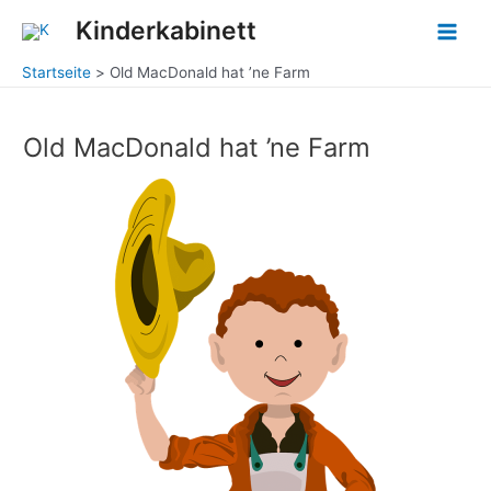
Zum
Main
Kinderkabinett
Inhalt
Men
springen
Startseite
Old MacDonald hat ’ne Farm
Old MacDonald hat ’ne Farm