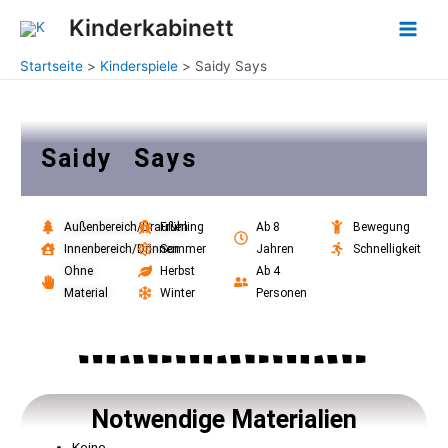
Zum
Post
Main
Kinderkabinett
Inhalt
navigation
Men
springen
Startseite
Kinderspiele
Saidy Says
Saidy Says
Außenbereich/Draußen
Frühling
Ab 8
Bewegung
Innenbereich/Drinnen
Sommer
Jahren
Schnelligkeit
Ohne
Herbst
Ab 4
Material
Winter
Personen
Notwendige Materialien
Keine