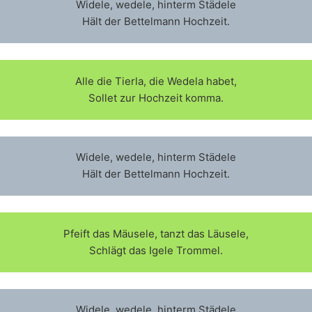
Widele, wedele, hinterm Städele
Hält der Bettelmann Hochzeit.
Alle die Tierla, die Wedela habet,
Sollet zur Hochzeit komma.
Widele, wedele, hinterm Städele
Hält der Bettelmann Hochzeit.
Pfeift das Mäusele, tanzt das Läusele,
Schlägt das Igele Trommel.
Widele, wedele, hinterm Städele