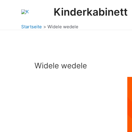
Zum
Kinderkabinett
Inhalt
springen
Startseite
Widele wedele
Widele wedele