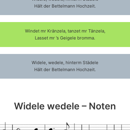
Hält der Bettelmann Hochzeit.
Windet mr Kränzela, tanzet mr Tänzela,
Lasset mr ’s Geigele bromma.
Widele, wedele, hinterm Städele
Hält der Bettelmann Hochzeit.
Widele wedele – Noten