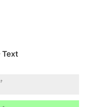
– Text
n?