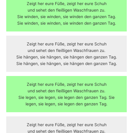
Zeigt her eure Füße, zeigt her eure Schuh
und sehet den fleißigen Waschfrauen zu.
Sie winden, sie winden, sie winden den ganzen Tag.
Sie winden, sie winden, sie winden den ganzen Tag.
Zeigt her eure Füße, zeigt her eure Schuh
und sehet den fleißigen Waschfrauen zu.
Sie hängen, sie hängen, sie hängen den ganzen Tag.
Sie hängen, sie hängen, sie hängen den ganzen Tag.
Zeigt her eure Füße, zeigt her eure Schuh
und sehet den fleißigen Waschfrauen zu.
Sie legen, sie legen, sie legen den ganzen Tag. Sie
legen, sie legen, sie legen den ganzen Tag.
Zeigt her eure Füße, zeigt her eure Schuh
und sehet den fleißigen Waschfrauen zu.