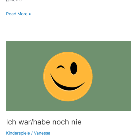
Read More »
Ich
war/habe
noch
nie
Ich war/habe noch nie
Kinderspiele
/
Vanessa