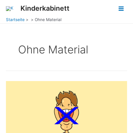
Zum
Post
Main
Kinderkabinett
Inhalt
pagination
Men
springen
Startseite
Ohne Material
Ohne Material
Ich
lache
nicht