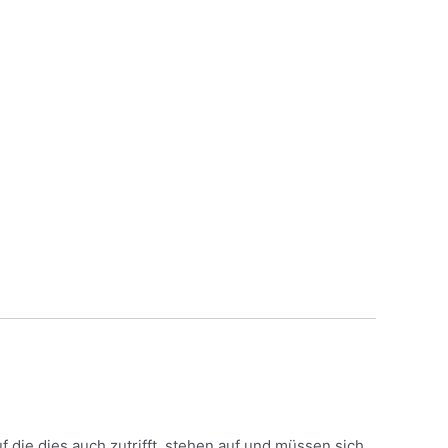
f die dies auch zutrifft, stehen auf und müssen sich