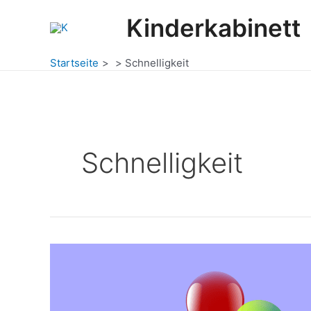
Zum
Post
Kinderkabinett
Inhalt
pagination
springen
Startseite
Schnelligkeit
Schnelligkeit
Reise
der
Luftballons