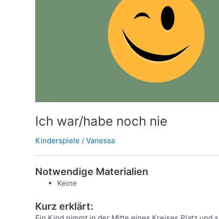
nie
Ich war/habe noch nie
Kinderspiele
/
Vanessa
Notwendige Materialien
Keine
Kurz erklärt:
Ein Kind nimmt in der Mitte eines Kreises Platz und s