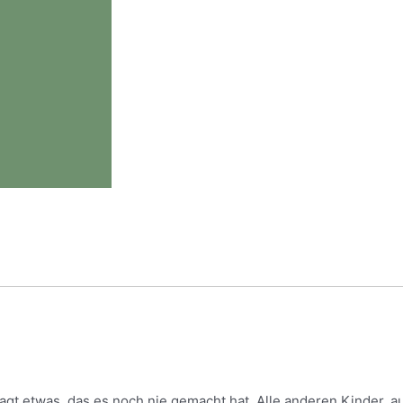
agt etwas, das es noch nie gemacht hat. Alle anderen Kinder, au