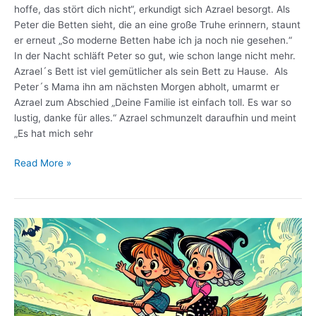
hoffe, das stört dich nicht“, erkundigt sich Azrael besorgt. Als
Peter die Betten sieht, die an eine große Truhe erinnern, staunt
er erneut „So moderne Betten habe ich ja noch nie gesehen.“
In der Nacht schläft Peter so gut, wie schon lange nicht mehr.
Azrael´s Bett ist viel gemütlicher als sein Bett zu Hause. Als
Peter´s Mama ihn am nächsten Morgen abholt, umarmt er
Azrael zum Abschied „Deine Familie ist einfach toll. Es war so
lustig, danke für alles.“ Azrael schmunzelt daraufhin und meint
„Es hat mich sehr
Read More »
Der
unerwünscht
schöne
Urlaub