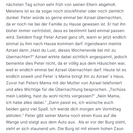
nächsten Tag schon sehr früh von seinen Eltern abgeholt.
Meistens ist es da sogar noch stockfinster oder noch ziemlich
dunkel. Peter würde so gerne einmal bei Azrael übernachten,
da er noch nie bei der Familie zu Hause gewesen ist. Er hat ihn
bisher immer vertröstet, dass es bestimmt bald einmal passen
wird. Seitdem fragt Peter Azrael ganz oft, wann er jetzt endlich
einmal zu ihm nach Hause kommen darf. Irgendwann meinte
Azrael dann „Hast du Lust, dieses Wochenende bei mir zu
übernachten?“ Azrael wirkte dabei sichtlich angespannt, jedoch
bemerkte dies Peter nicht, da er völlig aus dem Häuschen war,
weil er endlich einmal bei Azrael übernachten darf. Heute ist es
endlich soweit und Peter´s Mama bringt ihn zu Azrael´s Haus.
Zuvor hat Peters Mama mit der Mutter von Azrael telefoniert
und alles Wichtige für die Übernachtung besprochen. „Tschüss
mein Liebling, hast du wohl nichts vergessen?“ „Nein Mama,
ich habe alles dabei.“ „Dann passt es, ich wünsche euch
beiden ganz viel Spaß. Ich werde dich morgen am Vormittag
abholen.“ Peter gibt seiner Mama noch einen Kuss auf die
Wange und steigt aus dem Auto aus. Als er vor der Burg steht,
sieht er sich staunend um. Die Burg ist mit einem hohen Zaun