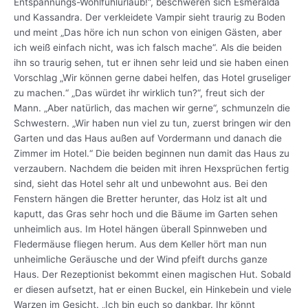
Entspannungs-Wohlfühlurlaub!“, beschweren sich Esmeralda
und Kassandra. Der verkleidete Vampir sieht traurig zu Boden
und meint „Das höre ich nun schon von einigen Gästen, aber
ich weiß einfach nicht, was ich falsch mache“. Als die beiden
ihn so traurig sehen, tut er ihnen sehr leid und sie haben einen
Vorschlag „Wir können gerne dabei helfen, das Hotel gruseliger
zu machen.“ „Das würdet ihr wirklich tun?“, freut sich der
Mann. „Aber natürlich, das machen wir gerne“, schmunzeln die
Schwestern. „Wir haben nun viel zu tun, zuerst bringen wir den
Garten und das Haus außen auf Vordermann und danach die
Zimmer im Hotel.“ Die beiden beginnen nun damit das Haus zu
verzaubern. Nachdem die beiden mit ihren Hexsprüchen fertig
sind, sieht das Hotel sehr alt und unbewohnt aus. Bei den
Fenstern hängen die Bretter herunter, das Holz ist alt und
kaputt, das Gras sehr hoch und die Bäume im Garten sehen
unheimlich aus. Im Hotel hängen überall Spinnweben und
Fledermäuse fliegen herum. Aus dem Keller hört man nun
unheimliche Geräusche und der Wind pfeift durchs ganze
Haus. Der Rezeptionist bekommt einen magischen Hut. Sobald
er diesen aufsetzt, hat er einen Buckel, ein Hinkebein und viele
Warzen im Gesicht. „Ich bin euch so dankbar. Ihr könnt