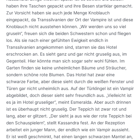
haben ihre Taschen gepackt und ihre Besen startklar gemacht.
Zur Vorsicht haben sie auch jede Menge Knoblauch
eingepackt, da Transsilvanien der Ort der Vampire ist und diese
Knoblauch nicht ausstehen können. „Wir werden uns so viel
gruseln“, freuen sich die beiden Schwestern schon und fliegen
los. Als sie nach einer gefühlten Ewigkeit endlich in
Transsilvanien angekommen sind, starren sie das Hotel
erschrocken an. Es sieht ganz und gar nicht gruselig aus, im
Gegenteil. Hier könnte man sich sogar sehr wohl fühlen. Im
Garten finden sie keine unheimlichen Bäume und Sträucher,
sondern schöne rote Blumen. Das Hotel hat zwar eine
schwarze Farbe, aber diese sieht durch die weißen Fenster und
Türen gar nicht unheimlich aus. Auf der Türklingel ist ein Vampir
abgebildet, doch dieser sieht sehr freundlich aus. „Vielleicht ist
es ja im Hotel gruseliger“, meint Esmeralda. Aber auch drinnen
ist es überhaupt nicht gruselig. Der Teppich ist zwar rot und
lang, aber er glitzert. „Der sieht ja aus wie der rote Teppich bei
den Schauspielern“, stellt Kassandra fest. An der Rezeption
arbeitet ein junger Mann, der endlich wie ein Vampir aussieht.
Er ist weiß geschminkt, hat einen langen schwarzen Mantel an,