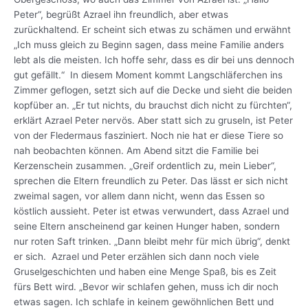
Peter“, begrüßt Azrael ihn freundlich, aber etwas
zurückhaltend. Er scheint sich etwas zu schämen und erwähnt
„Ich muss gleich zu Beginn sagen, dass meine Familie anders
lebt als die meisten. Ich hoffe sehr, dass es dir bei uns dennoch
gut gefällt.“ In diesem Moment kommt Langschläferchen ins
Zimmer geflogen, setzt sich auf die Decke und sieht die beiden
kopfüber an. „Er tut nichts, du brauchst dich nicht zu fürchten“,
erklärt Azrael Peter nervös. Aber statt sich zu gruseln, ist Peter
von der Fledermaus fasziniert. Noch nie hat er diese Tiere so
nah beobachten können. Am Abend sitzt die Familie bei
Kerzenschein zusammen. „Greif ordentlich zu, mein Lieber“,
sprechen die Eltern freundlich zu Peter. Das lässt er sich nicht
zweimal sagen, vor allem dann nicht, wenn das Essen so
köstlich aussieht. Peter ist etwas verwundert, dass Azrael und
seine Eltern anscheinend gar keinen Hunger haben, sondern
nur roten Saft trinken. „Dann bleibt mehr für mich übrig“, denkt
er sich. Azrael und Peter erzählen sich dann noch viele
Gruselgeschichten und haben eine Menge Spaß, bis es Zeit
fürs Bett wird. „Bevor wir schlafen gehen, muss ich dir noch
etwas sagen. Ich schlafe in keinem gewöhnlichen Bett und