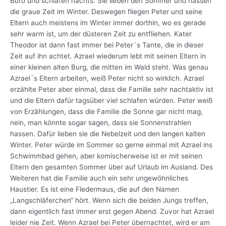
Büro und schlafen nachts. Sie lieben den Sommer und hassen
die graue Zeit im Winter. Deswegen fliegen Peter und seine
Eltern auch meistens im Winter immer dorthin, wo es gerade
sehr warm ist, um der düsteren Zeit zu entfliehen. Kater
Theodor ist dann fast immer bei Peter´s Tante, die in dieser
Zeit auf ihn achtet. Azrael wiederum lebt mit seinen Eltern in
einer kleinen alten Burg, die mitten im Wald steht. Was genau
Azrael´s Eltern arbeiten, weiß Peter nicht so wirklich. Azrael
erzählte Peter aber einmal, dass die Familie sehr nachtaktiv ist
und die Eltern dafür tagsüber viel schlafen würden. Peter weiß
von Erzählungen, dass die Familie die Sonne gar nicht mag,
nein, man könnte sogar sagen, dass sie Sonnenstrahlen
hassen. Dafür lieben sie die Nebelzeit und den langen kalten
Winter. Peter würde im Sommer so gerne einmal mit Azrael ins
Schwimmbad gehen, aber komischerweise ist er mit seinen
Eltern den gesamten Sommer über auf Urlaub im Ausland. Des
Weiteren hat die Familie auch ein sehr ungewöhnliches
Haustier. Es ist eine Fledermaus, die auf den Namen
„Langschläferchen“ hört. Wenn sich die beiden Jungs treffen,
dann eigentlich fast immer erst gegen Abend. Zuvor hat Azrael
leider nie Zeit. Wenn Azrael bei Peter übernachtet, wird er am