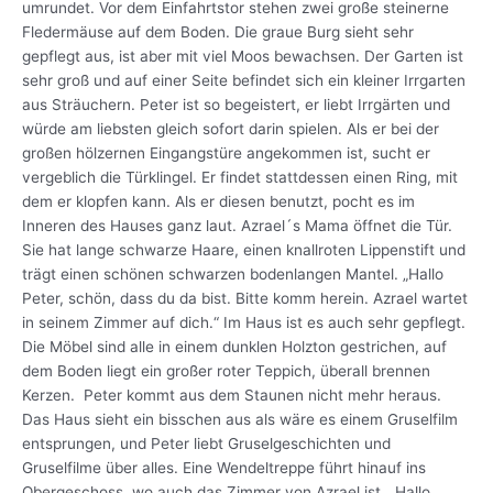
umrundet. Vor dem Einfahrtstor stehen zwei große steinerne
Fledermäuse auf dem Boden. Die graue Burg sieht sehr
gepflegt aus, ist aber mit viel Moos bewachsen. Der Garten ist
sehr groß und auf einer Seite befindet sich ein kleiner Irrgarten
aus Sträuchern. Peter ist so begeistert, er liebt Irrgärten und
würde am liebsten gleich sofort darin spielen. Als er bei der
großen hölzernen Eingangstüre angekommen ist, sucht er
vergeblich die Türklingel. Er findet stattdessen einen Ring, mit
dem er klopfen kann. Als er diesen benutzt, pocht es im
Inneren des Hauses ganz laut. Azrael´s Mama öffnet die Tür.
Sie hat lange schwarze Haare, einen knallroten Lippenstift und
trägt einen schönen schwarzen bodenlangen Mantel. „Hallo
Peter, schön, dass du da bist. Bitte komm herein. Azrael wartet
in seinem Zimmer auf dich.“ Im Haus ist es auch sehr gepflegt.
Die Möbel sind alle in einem dunklen Holzton gestrichen, auf
dem Boden liegt ein großer roter Teppich, überall brennen
Kerzen. Peter kommt aus dem Staunen nicht mehr heraus.
Das Haus sieht ein bisschen aus als wäre es einem Gruselfilm
entsprungen, und Peter liebt Gruselgeschichten und
Gruselfilme über alles. Eine Wendeltreppe führt hinauf ins
Obergeschoss, wo auch das Zimmer von Azrael ist. „Hallo