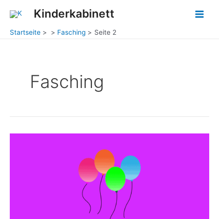
Zum
Post
Main
Kinderkabinett
Inhalt
pagination
Men
springen
Startseite
Fasching
Seite 2
Fasching
Stirnballonrennen