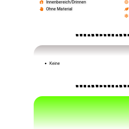
Innenbereich/Drinnen
Ohne Material
Keine