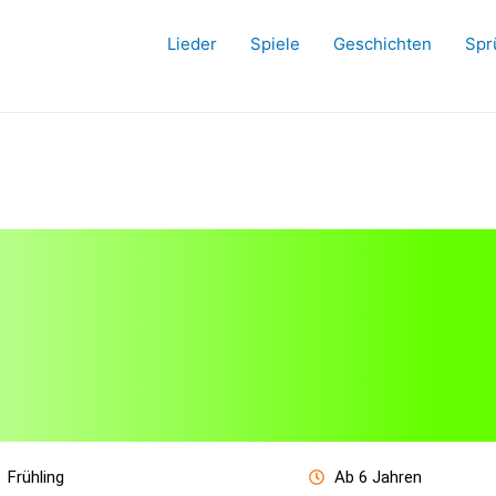
Lieder
Spiele
Geschichten
Spr
Frühling
Ab 6 Jahren