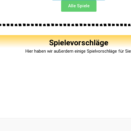
Alle Spiele
Spielevorschläge
Hier haben wir außerdem einige Spielvorschläge für Sie