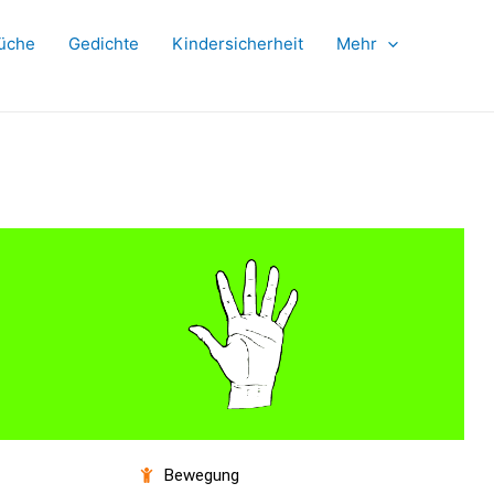
üche
Gedichte
Kindersicherheit
Mehr
Bewegung