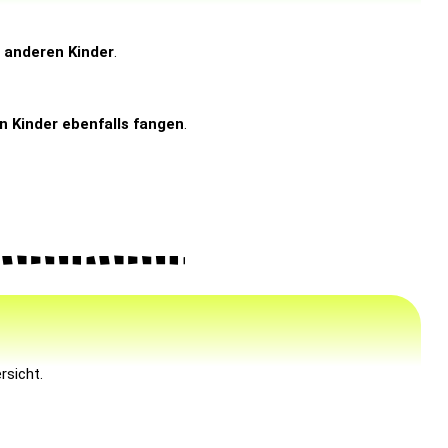
e
anderen Kinder
.
n Kinder ebenfalls fangen
.
rsicht.