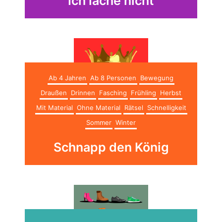
Ich lache nicht
Ab 4 Jahren
Ab 8 Personen
Bewegung
Draußen
Drinnen
Fasching
Frühling
Herbst
Mit Material
Ohne Material
Rätsel
Schnelligkeit
Sommer
Winter
Schnapp den König