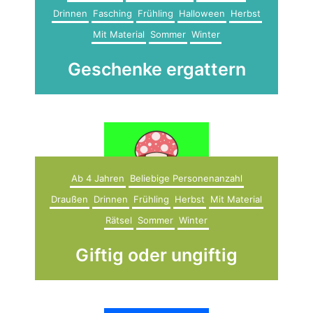
Drinnen
Fasching
Frühling
Halloween
Herbst
Mit Material
Sommer
Winter
Geschenke ergattern
Ab 4 Jahren
Beliebige Personenanzahl
Draußen
Drinnen
Frühling
Herbst
Mit Material
Rätsel
Sommer
Winter
Giftig oder ungiftig