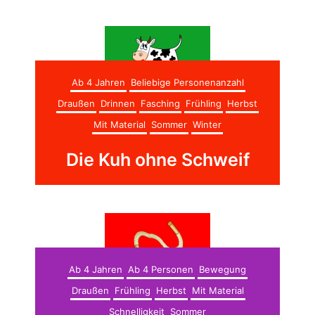
Ab 4 Jahren
Beliebige Personenanzahl
Draußen
Drinnen
Fasching
Frühling
Herbst
Mit Material
Sommer
Winter
Die Kuh ohne Schweif
Ab 4 Jahren
Ab 4 Personen
Bewegung
Draußen
Frühling
Herbst
Mit Material
Schnelligkeit
Sommer