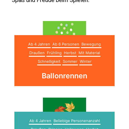
Ab 4 Jahren
Ab 6 Personen
Bewegung
Draußen
Frühling
Herbst
Mit Material
Schnelligkeit
Sommer
Winter
Ballonrennen
Ab 4 Jahren
Beliebige Personenanzahl