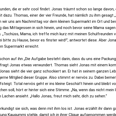
eunden, die er sehr cool findet. Jonas träumt schon so lange davon,
it dazu. Thomas, einer der vier Freunde, hat nämlich zu ihm gesagt 
en wir uns am Nachmittag vor dem kleinen Supermarkt im Ort und bes
g das Mittagessen in sich hinein, und noch bevor seine Mama sagen k
n. „Tschüss, Mama, ich treffe mich kurz mit meinen Schulfreunden v
i bitte zu Hause, bevor es finster wird!“, antwortet diese. Aber Jonas 
en Supermarkt erreicht.
on auf ihn „Die Aufgabe besteht darin, dass du uns eine Packung K
, fragt Jonas etwas verwundert. Thomas sieht Jonas mit einem komis
 Jonas sieht die vier ganz schockiert an. Er hat in seinem ganzen 
erne Mitglied dieser Gruppe. Also stimmt er nervös zu. Dabei bemerk
steigt. Total nervös geht er ins kleine Geschäft hinein und bleibt 
hen soll, hört er hinter sich eine Stimme. „Na, wenn das nicht mein l
m Lachen ansieht. „Hallo Jonas, freut mich sehr, dich zu sehen.“
rkundigt sie sich, was denn mit ihm los ist. Jonas erzählt ihr dann
ung Kaugummi stehle, damit ich in ihrer Clique aufgenommen werde.