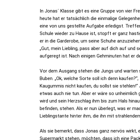
In Jonas´ Klasse gibt es eine Gruppe von vier Fr
heute hat er tatsächlich die einmalige Gelegenhe
eine von uns gestellte Aufgabe erledigst. Treff
Schule wieder zu Hause ist, stopft er ganz hasti
er in die Garderobe, um seine Schuhe anzuziehe
„Gut, mein Liebling, pass aber auf dich auf und se
aufgeregt ist. Nach einigen Gehminuten hat er d
Vor dem Ausgang stehen die Jungs und warten sch
Buben. „Ok, welche Sorte soll ich denn kaufen?“
Kaugummis nicht kaufen, du sollst sie stehlen!“
etwas auch nie tun. Aber er wäre so unheimlich g
wird und sein Herzschlag ihm bis zum Hals hinauf
befinden, stehen. Als er nun überlegt, was er mac
Lieblingstante hinter ihm, die ihn mit strahlende
Als sie bemerkt, dass Jonas ganz nervös wirkt, e
Supermarkt stehen, möchten, dass ich eine Pack