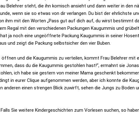
Frau Belehrer steht, die ihn komisch ansieht und dann weiter in den
nde, wenn sie so etwas von dir verlangen. Du bist der ehrlichste u
n ihm mit den Worten „Pass gut auf dich auf, du wirst bestimmt das 
 dem Regal mit den verschiedenen Packungen Kaugummis und grübelt 
 Er hat ja noch eine ungeöffnete Packung Kaugummis in seiner Hosen
us und zeigt die Packung selbstsicher den vier Buben.
 öffnen und die Kaugummis zu verteilen, kommt Frau Belehrer mit ei
ommen, dass du die Kaugummis gestohlen hast!“, ermahnt sie Jonas. D
stohlen, ich habe sie gestern von meiner Mama geschenkt bekommen.
bedingt in eurer Clique aufgenommen werden, aber ich konnte die Kau
en anderen einen strengen Blick zuwirft, sehen die Jungs zu Boden 
 Falls Sie weitere Kindergeschichten zum Vorlesen suchen, so haben w