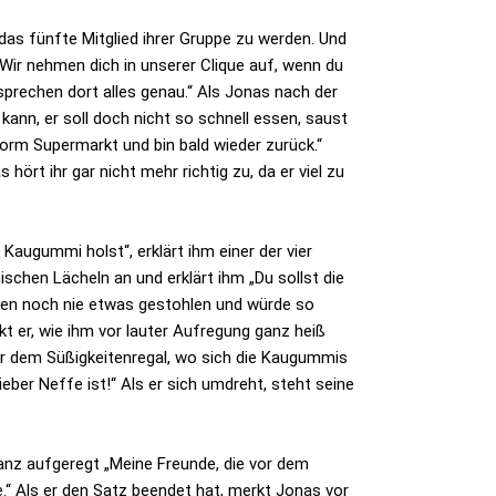
 das fünfte Mitglied ihrer Gruppe zu werden. Und
„Wir nehmen dich in unserer Clique auf, wenn du
prechen dort alles genau.“ Als Jonas nach der
ann, er soll doch nicht so schnell essen, saust
orm Supermarkt und bin bald wieder zurück.“
hört ihr gar nicht mehr richtig zu, da er viel zu
augummi holst“, erklärt ihm einer der vier
chen Lächeln an und erklärt ihm „Du sollst die
Leben noch nie etwas gestohlen und würde so
t er, wie ihm vor lauter Aufregung ganz heiß
vor dem Süßigkeitenregal, wo sich die Kaugummis
ieber Neffe ist!“ Als er sich umdreht, steht seine
 ganz aufgeregt „Meine Freunde, die vor dem
“ Als er den Satz beendet hat, merkt Jonas vor