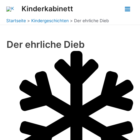
Zum
Post
Main
Kinderkabinett
Inhalt
navigation
Men
springen
Startseite
Kindergeschichten
Der ehrliche Dieb
Der ehrliche Dieb