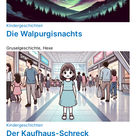
Kindergeschichten
Die Walpurgisnachts
Gruselgeschichte
,
Hexe
Kindergeschichten
Der Kaufhaus-Schreck